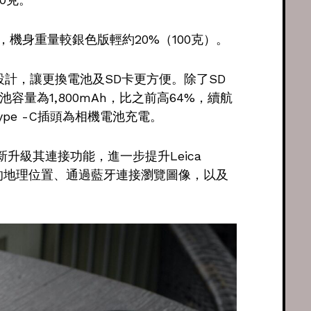
機身重量較銀色版輕約20%（100克）。
設計，讓更換電池及SD卡更方便。除了SD
池容量為1,800mAh，比之前高64%，續航
pe -C插頭為相機電池充電。
新升級其連接功能，進一步提升Leica
片的地理位置、通過藍牙連接瀏覽圖像，以及