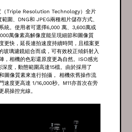
ple Resolution Technology）全片
光度範圍、DNG和 JPEG兩種相片儲存方式、
使用者可選擇6,000 萬、3,600萬或
6,000萬像素高解像度能呈現細節和圖像質
度更快，延長連拍速度持續時間，且檔案更
極薄的玻璃濾鏡組合而成，可有效校正傾斜射入
陣，相機的色彩還原度更為自然。ISO感光
t的色彩深度，動態範圍高達15檔。由於採用了
解像度和圖像質素來進行拍攝， 相機依舊操作流
更高達 1/16,000秒。M11亦首次在旁
更易操控光線。