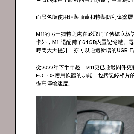
而黑色版使用鋁製頂蓋和特製防刮傷塗層，
M11的另一獨特之處在於取消了傳統底板
卡外，M11還配備了64GB內置記憶體。電
時間大大提升，亦可以通過新增的USB Ty
從2022年下半年起，M11更已通過固件更
FOTOS應用軟體的功能，包括記錄相
提高傳輸速度。