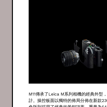
M11傳承了Leica M系列相機的經典
計。操控板面以獨特的佈局分佈在新款23
色版則採用了經典的黃銅頂蓋，重量為64