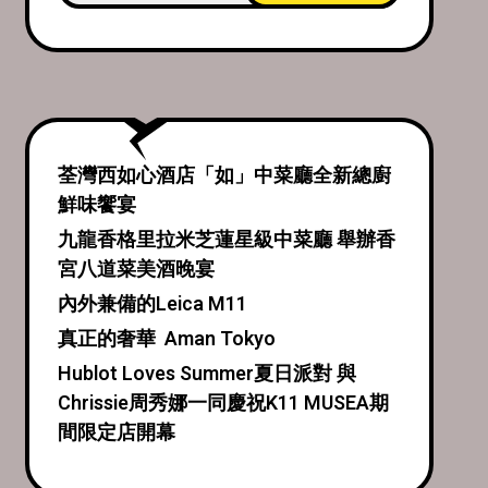
荃灣西如心酒店「如」中菜廳全新總廚
鮮味饗宴
九龍香格里拉米芝蓮星級中菜廳 舉辦香
宮八道菜美酒晚宴
內外兼備的Leica M11
真正的奢華 Aman Tokyo
Hublot Loves Summer夏日派對 與
Chrissie周秀娜一同慶祝K11 MUSEA期
間限定店開幕