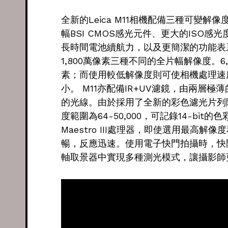
全新的Leica M11相機配備三種可變解像度（Tri
幅BSI CMOS感光元件、更大的ISO感
長時間電池續航力，以及更簡潔的功能表系統。
1,800萬像素三種不同的全片幅解像度。
素；而使用較低解像度則可使相機處理速
小。 M11亦配備IR+UV濾鏡，由兩層
的光線。由於採用了全新的彩色濾光片列
度範圍為64-50,000，可記錄14-bi
Maestro III處理器，即使選用最高
暢，反應迅速。使用電子快門拍攝時，快門速度
軸取景器中實現多種測光模式，讓攝影師