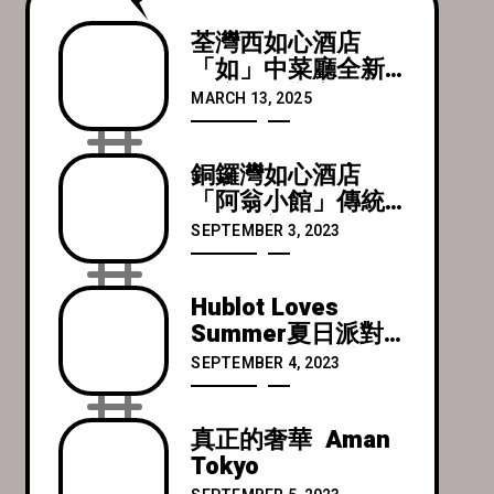
荃灣西如心酒店
「如」中菜廳全新
總廚鮮味饗宴
MARCH 13, 2025
銅鑼灣如心酒店
「阿翁小館」傳統
粵菜全新菜單慶中
SEPTEMBER 3, 2023
秋
Hublot Loves
Summer夏日派對
與Chrissie周秀娜
SEPTEMBER 4, 2023
一同慶祝K11
MUSEA期間限定店
開幕
真正的奢華 Aman
Tokyo