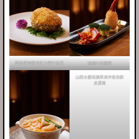
阿拉斯加蟹肉芝士焗牛油果
無錫汁燴龍蝦
山梨水蜜桃酒果凍伴迷你酥
皮蛋撻