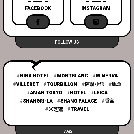
FACEBOOK
INSTAGRAM
FOLLOW US
NINA HOTEL
MONTBLANC
MINERVA
VILLERET
TOURBILLON
阿翁小館
鮑魚
AMAN TOKYO
HOTEL
LEICA
SHANGRI-LA
SHANG PALACE
香宮
米芝蓮
TRAVEL
TAGS