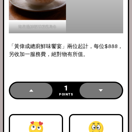
海皇湯鮮蝦球稻庭烏冬
「黃偉成總廚鮮味饗宴」兩位起計，每位$888，
另收加一服務費，絕對物有所值。
1
POINTS