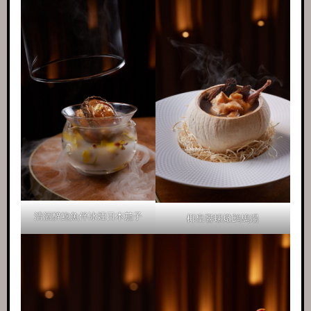
清酒醉鮑魚伴冰煙日本茄子
椰皇響螺燉鷓鴣湯