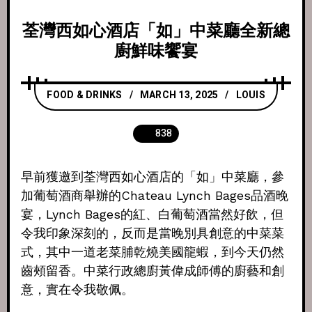
荃灣西如心酒店「如」中菜廳全新總
廚鮮味饗宴
FOOD & DRINKS
MARCH 13, 2025
LOUIS
838
早前獲邀到荃灣西如心酒店的「如」中菜廳，參
加葡萄酒商舉辦的Chateau Lynch Bages品酒晚
宴，Lynch Bages的紅、白葡萄酒當然好飲，但
令我印象深刻的，反而是當晚別具創意的中菜菜
式，其中一道老菜脯乾燒美國龍蝦，到今天仍然
齒頰留香。中菜行政總廚黃偉成師傅的廚藝和創
意，實在令我敬佩。