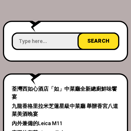
荃灣西如心酒店「如」中菜廳全新總廚鮮味饗
宴
九龍香格里拉米芝蓮星級中菜廳 舉辦香宮八道
菜美酒晚宴
內外兼備的Leica M11