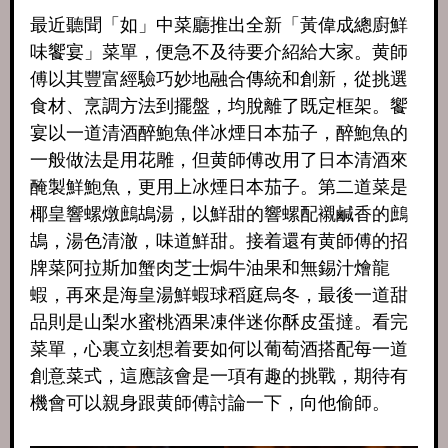
最近聽聞「如」中菜廳推出全新「黃偉成總廚鮮
味饗宴」菜單，便急不及待要介紹給大家。黄師
傅以其豐富經驗巧妙地融合傳統和創新，從挑選
食材、烹調方法到擺盤，均脫離了既定框架。饗
宴以一道清酒醉鮑魚伴冰煙日本茄子，醉鮑魚的
一般做法是用花雕，但黄師傅改用了日本清酒來
醃製鮮鮑魚，更用上冰煙日本茄子。第二道菜是
椰皇響螺燉鷓鴣湯，以鮮甜的響螺配襯鹹香的鷓
鴣，湯色清澈，味道鮮甜。接着還有黄師傅的招
牌菜阿拉斯加蟹肉芝士焗牛油果和無錫汁燴龍
蝦，再來是海皇湯鮮蝦球稻庭烏冬，最後一道甜
品則是山梨水蜜桃酒果凍伴迷你酥皮蛋撻。看完
菜單，心裏立刻想着要如何以葡萄酒搭配每一道
創意菜式，這應該會是一項有趣的挑戰，期待有
機會可以親身跟黄師傅討論一下，向他偷師。