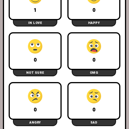
1
0
IN LOVE
HAPPY
0
0
NOT SURE
OMG
0
0
ANGRY
SAD