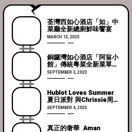
荃灣西如心酒店「如」中
菜廳全新總廚鮮味饗宴
MARCH 13, 2025
銅鑼灣如心酒店「阿翁小
館」傳統粵菜全新菜單慶
中秋
SEPTEMBER 3, 2023
Hublot Loves Summer
夏日派對 與Chrissie周秀
娜一同慶祝K11 MUSEA
SEPTEMBER 4, 2023
期間限定店開幕
真正的奢華 Aman